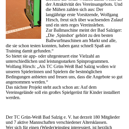
der Attraktivität des Vereinsangebots. Und
die Mühen zahlen sich aus: Der
langjährige erste Vorsitzende, Wolfgang
Hirsch, freut sich über wachsenden Zulauf
und ein stets reges Vereinsleben.
Zur Ballmaschine meint der Bad Salziger:
„Die ‚Spinshot‘ gehört zu den besten
Ballwurfmaschinen am Markt und alle,
die sie schon testen konnten, haben ganz schnell Spaß am
Training damit gefunden.“
So bietet sie app- oder uhrgesteuert eine Vielzahl an
unterschiedlichen und leistungsstarken Spinprogrammen.
Wolfang Hirsch: „Als TC Grün-Weiß Bad Salzig wollen wir
unseren Spielerinnen und Spielern die bestmöglichen
Bedingungen anbieten und freuen uns, dass die Angebote so gut
angenommen werden.“
Das nächste Projekt steht auch schon an: Auf dem
Vereinsgelände soll ein großes Spielgerüst für Kinder installiert
werden.
Der TC Grün-Weiß Bad Salzig e. V. hat derzeit 180 Mitglieder
und 7 aktive Mannschaften verschiedener Altersklassen.
Wer sich für einen (Wieder)einstieg interessiert, ist herzlich