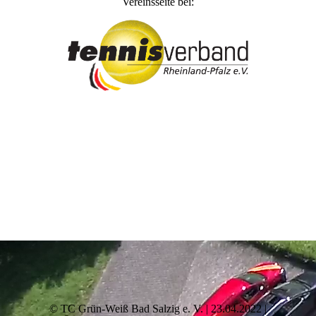
Vereinsseite bei:
© TC Grün-Weiß Bad Salzig e. V. | 23.04.2022 |