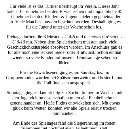
Für viele ist es das Turnier überhaupt im Verein. Dieses Jahr
traten 10 Teilnehmer bei den Erwachsenen und unglaubliche 45
Teilnehmer bei den Kindern-& Jugendspielern gegeneinander
an. Viele Matches mussten bestritten werden. Deshalb ging es
für die Jugend unter der Woche schon los.
Freitags durften die Kleinsten -
U 4-6
und die etwas Größeren -
U 6-10
ran. Neben dem Spielerischem mussten auch viele
Geschicklichkeitsspiele absolviert werden. Im Anschluss gab es
für alle noch eine leckere Siede- oder Bratwurst. Schön einmal
wieder so viele Kinder auf unserer Tennisanlage sehen zu
dürfen.
Für die Erwachsenen ging es am Samstag los. Im
Gruppenmodus wurden bei Spätsommerwetter und bester Laune
die Halbfinalisten ausgespielt.
Sonntags ging es dann richtig zur Sache. Immer im Wechsel mit
den Jugendclubmeisterschaften traten alle Finalteilnehmer
gegeneinander an. Heiße Fights entwickelten sich. Mit etwas
glück beim Wetter, konnten wir alle Spiele relativ trocken
durchziehen.
Am Ende des Spieltages fand die Siegerehrung im freien,
zusammen mit nochmal allen Teilnehmern, statt.