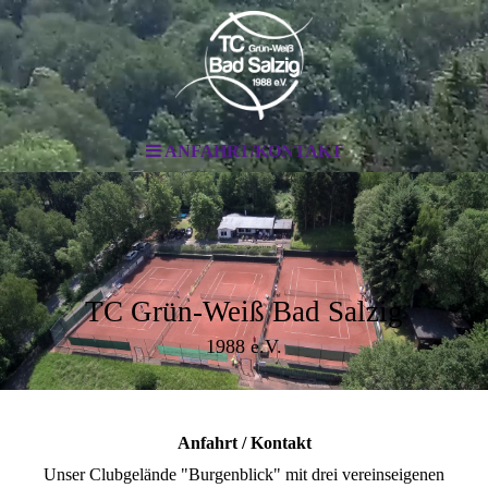
ANFAHRT/KONTAKT
TC Grün-Weiß Bad Salzig
1988 e.V.
Anfahrt / Kontakt
Unser Clubgelände "Burgenblick" mit drei vereinseigenen