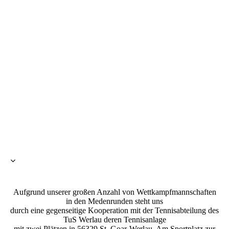
Aufgrund unserer großen Anzahl von Wettkampfmannschaften
in den Medenrunden steht uns
durch eine gegenseitige Kooperation mit der Tennisabteilung des
TuS Werlau deren Tennisanlage
mit zwei Plätzen in 56329 St. Goar-Werlau, Am Sportplatz zur