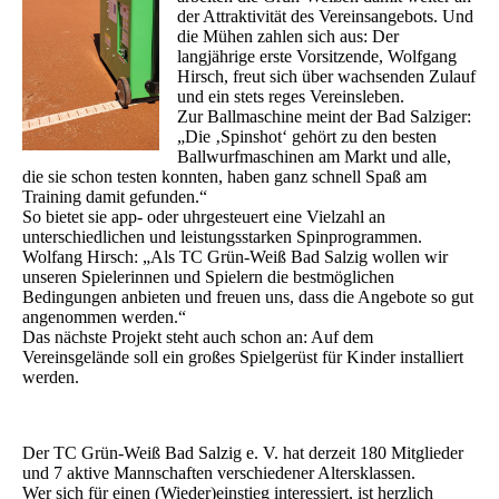
der Attraktivität des Vereinsangebots. Und
die Mühen zahlen sich aus: Der
langjährige erste Vorsitzende, Wolfgang
Hirsch, freut sich über wachsenden Zulauf
und ein stets reges Vereinsleben.
Zur Ballmaschine meint der Bad Salziger:
„Die ‚Spinshot‘ gehört zu den besten
Ballwurfmaschinen am Markt und alle,
die sie schon testen konnten, haben ganz schnell Spaß am
Training damit gefunden.“
So bietet sie app- oder uhrgesteuert eine Vielzahl an
unterschiedlichen und leistungsstarken Spinprogrammen.
Wolfang Hirsch: „Als TC Grün-Weiß Bad Salzig wollen wir
unseren Spielerinnen und Spielern die bestmöglichen
Bedingungen anbieten und freuen uns, dass die Angebote so gut
angenommen werden.“
Das nächste Projekt steht auch schon an: Auf dem
Vereinsgelände soll ein großes Spielgerüst für Kinder installiert
werden.
Der TC Grün-Weiß Bad Salzig e. V. hat derzeit 180 Mitglieder
und 7 aktive Mannschaften verschiedener Altersklassen.
Wer sich für einen (Wieder)einstieg interessiert, ist herzlich