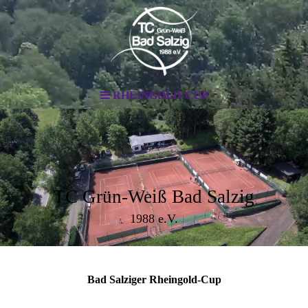
RHEINGOLD-CUP
TC Grün-Weiß Bad Salzig
1988 e.V.
Bad Salziger Rheingold-Cup