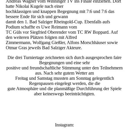
Andreas Wagner vom Winninger TV ins Finale einziehen. Dort
hatte Nikolai Kugele nach einer
hochklassigen und knappen Begegnung mit 7:6 und 7:6 das
bessere Ende für sich und gewann
damit den 1. Bad Salziger Rheingold-Cup. Ebenfalls aufs
Podium schaffte es Uwe Reimann vom
TC Güls vor Siegfried Oberender vom TC RW Boppard. Auf
den weiteren Plätzen folgten mit Alfred
Zimmermann, Wolfgang Gießler, Alfons Morschhäuser sowie
Otmar Gras jeweils Bad Salziger Akteure.
Die drei Turniertage zeichneten sich durch ausgesprochen faire
Begegnungen und eine sehr
positive und freundschaftliche Stimmung unter den Teilnehmern
aus. Nach sehr gutem Wetter am
Freitag und Samstag mussten am Sonntag gelegentlich
Regenpausen eingelegt werden, die die
gute Atmosphäre und die planmäßige Durchführung der Spiele
aber keineswegs beeinträchtigten.
Instagram: