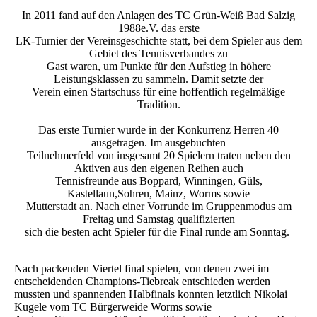
In 2011 fand auf den Anlagen des TC Grün-Weiß Bad Salzig
1988e.V. das erste
LK-Turnier der Vereinsgeschichte statt, bei dem Spieler aus dem
Gebiet des Tennisverbandes zu
Gast waren, um Punkte für den Aufstieg in höhere
Leistungsklassen zu sammeln. Damit setzte der
Verein einen Startschuss für eine hoffentlich regelmäßige
Tradition.
Das erste Turnier wurde in der Konkurrenz Herren 40
ausgetragen. Im ausgebuchten
Teilnehmerfeld von insgesamt 20 Spielern traten neben den
Aktiven aus den eigenen Reihen auch
Tennisfreunde aus Boppard, Winningen, Güls,
Kastellaun,Sohren, Mainz, Worms sowie
Mutterstadt an. Nach einer Vorrunde im Gruppenmodus am
Freitag und Samstag qualifizierten
sich die besten acht Spieler für die Final runde am Sonntag.
Nach packenden Viertel final spielen, von denen zwei im
entscheidenden Champions-Tiebreak entschieden werden
mussten und spannenden Halbfinals konnten letztlich Nikolai
Kugele vom TC Bürgerweide Worms sowie