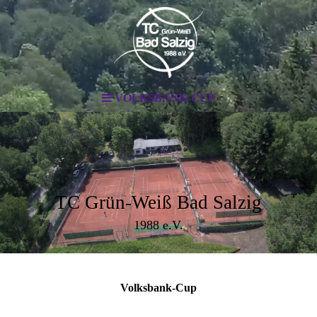
VOLKSBANK-CUP
TC Grün-Weiß Bad Salzig
1988 e.V.
Volksbank-Cup